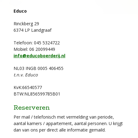
Educo
Rinckberg 29
6374 LP Landgraaf
Telefoon: 045 5324722
Mobiel: 06 20099449
info@educoboerderij.nl
NL03 INGB 0005 406455
t.n.v. Educo
KvK:66540577
BTW:NL856599785B01
Reserveren
Per mail / telefonisch met vermelding van periode,
aantal kamers / appartement, aantal personen. U krijgt
dan van ons per direct alle informatie gemaild.