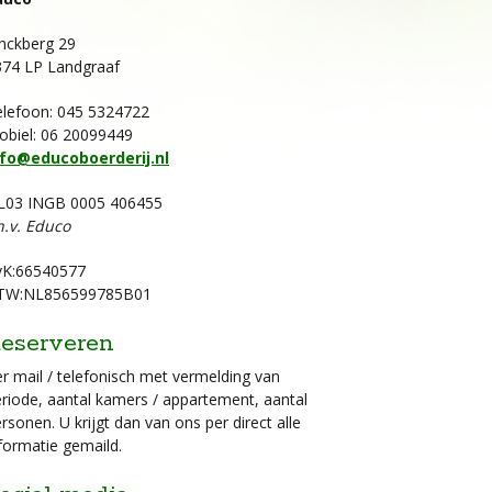
nckberg 29
374 LP Landgraaf
elefoon: 045 5324722
obiel: 06 20099449
nfo@educoboerderij.nl
L03 INGB 0005 406455
n.v. Educo
vK:66540577
TW:NL856599785B01
eserveren
r mail / telefonisch met vermelding van
riode, aantal kamers / appartement, aantal
rsonen. U krijgt dan van ons per direct alle
formatie gemaild.