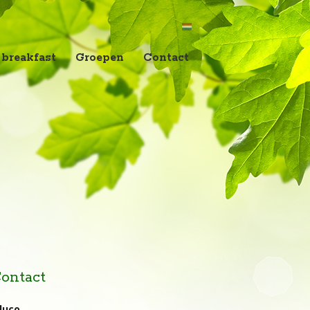
 breakfast
Groepen
Contact
ontact
duco