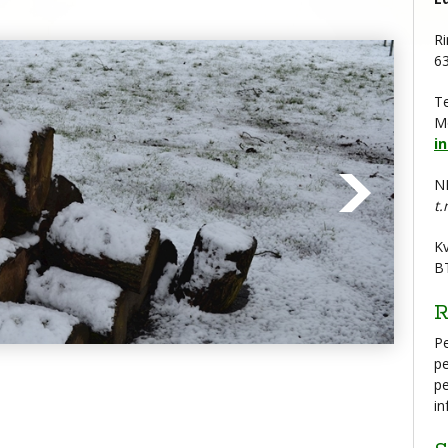
Ri
6
T
M
i
N
t.
K
B
R
Pe
pe
pe
in