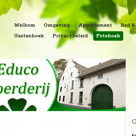
Welkom
Omgeving
Appartement
Bed &
Gastenboek
Privacybeleid
Fotoboek
C
E