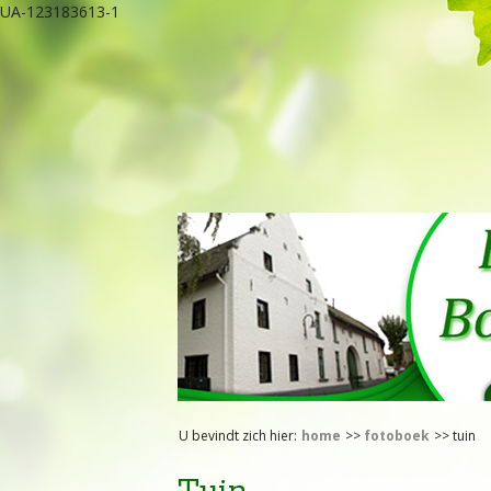
UA-123183613-1
U bevindt zich hier:
home
>>
fotoboek
>> tuin